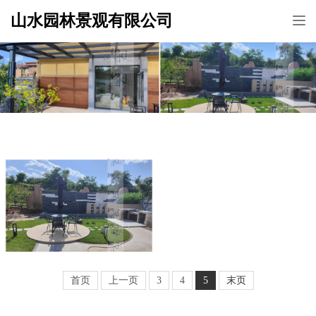
山水园林景观有限公司
Tog
nav
首页
上一页
3
4
5
末页